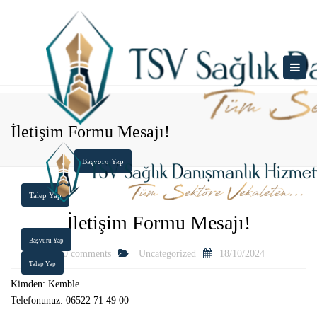
×
Toggl
navig
İletişim Formu Mesajı!
Başvuru Yap
Talep Yap
İletişim Formu Mesajı!
Başvuru Yap
0 comments
Uncategorized
18/10/2024
Talep Yap
Kimden: Kemble
Telefonunuz: 06522 71 49 00