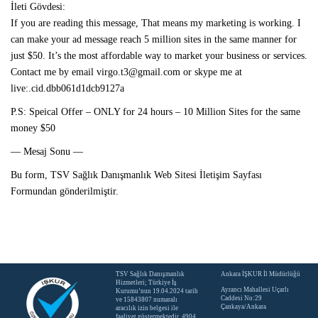
İleti Gövdesi:
If you are reading this message, That means my marketing is working. I
can make your ad message reach 5 million sites in the same manner for
just $50. It’s the most affordable way to market your business or services.
Contact me by email virgo.t3@gmail.com or skype me at
live:.cid.dbb061d1dcb9127a
P.S: Speical Offer – ONLY for 24 hours – 10 Million Sites for the same
money $50
— Mesaj Sonu —
Bu form, TSV Sağlık Danışmanlık Web Sitesi İletişim Sayfası
Formundan gönderilmiştir.
TSV Sağlık Danışmanlık
Ankara İŞKUR İl Müdürlüğü
Hizmetleri; Türkiye İş
Ayrancı Mahallesi Uçarlı
Kurumu’nun 19.04.2024 tarih
Caddesi No:29
ve 15843807 numaralı
Çankaya/Ankara
aracılık izin belgesi ile
faaliyet göstermektedir. 4904